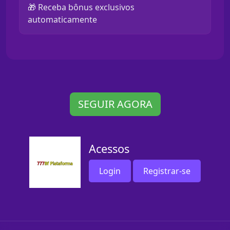
🎁 Receba bônus exclusivos
automaticamente
SEGUIR AGORA
Acessos
Login
Registrar-se