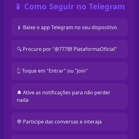
📱 Como Seguir no Telegram
📱 Baixe o app Telegram no seu dispositivo
🔍 Procure por "@777Bf PlataformaOficial"
👆 Toque em "Entrar" ou "Join"
🔔 Ative as notificações para não perder
nada
💬 Participe das conversas e interaja