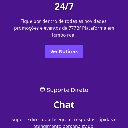
24/7
Fique por dentro de todas as novidades,
promoções e eventos da 777Bf Plataforma em
tempo real!
Ver Notícias
💬 Suporte Direto
Chat
Suporte direto via Telegram, respostas rápidas e
atendimento personalizado!