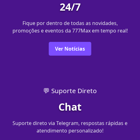
24/7
Fique por dentro de todas as novidades,
promoções e eventos da 777Max em tempo real!
Ver Notícias
💬 Suporte Direto
Chat
Suporte direto via Telegram, respostas rápidas e
atendimento personalizado!