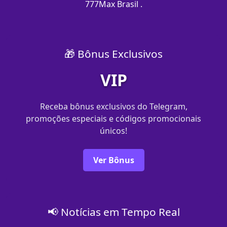
777Max Brasil .
🎁 Bônus Exclusivos
VIP
Receba bônus exclusivos do Telegram,
promoções especiais e códigos promocionais
únicos!
Ver Bônus
📢 Notícias em Tempo Real