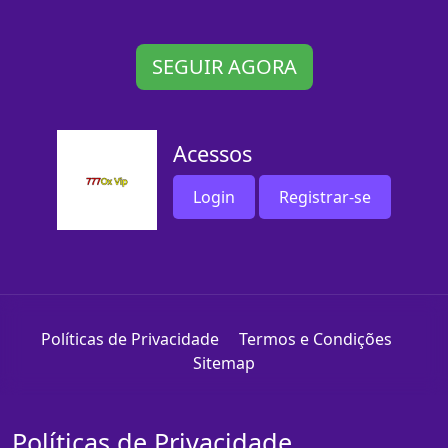
SEGUIR AGORA
Acessos
Login
Registrar-se
Políticas de Privacidade
Termos e Condições
Sitemap
Políticas de Privacidade