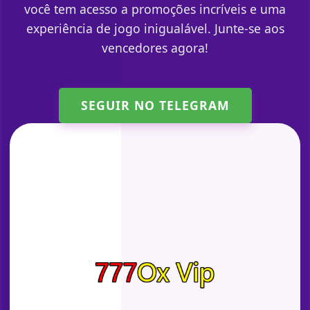
você tem acesso a promoções incríveis e uma
experiência de jogo inigualável. Junte-se aos
vencedores agora!
SEGUIR NO TELEGRAM