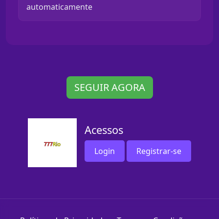
automaticamente
SEGUIR AGORA
Acessos
Login
Registrar-se