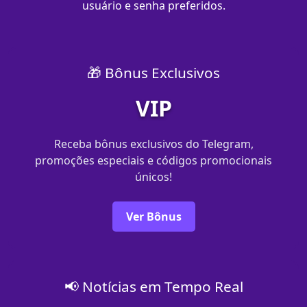
usuário e senha preferidos.
🎁 Bônus Exclusivos
VIP
Receba bônus exclusivos do Telegram,
promoções especiais e códigos promocionais
únicos!
Ver Bônus
📢 Notícias em Tempo Real