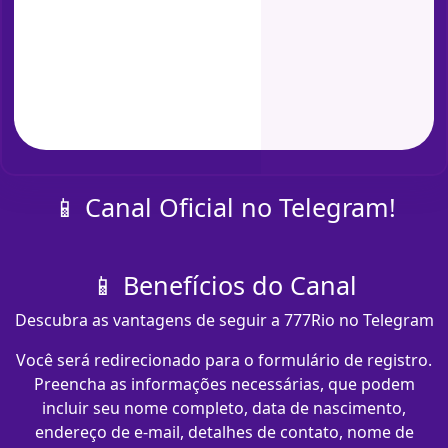
📱 Canal Oficial no Telegram!
📱 Benefícios do Canal
Descubra as vantagens de seguir a 777Rio no Telegram
Você será redirecionado para o formulário de registro.
Preencha as informações necessárias, que podem
incluir seu nome completo, data de nascimento,
endereço de e-mail, detalhes de contato, nome de