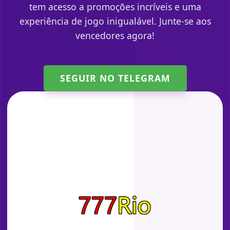
tem acesso a promoções incríveis e uma
experiência de jogo inigualável. Junte-se aos
vencedores agora!
SEGUIR NO TELEGRAM