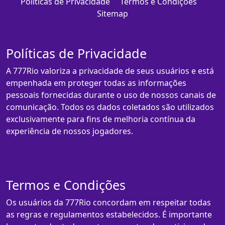
Políticas de Privacidade
Termos e Condições
Sitemap
Políticas de Privacidade
A 777Rio valoriza a privacidade de seus usuários e está
empenhada em proteger todas as informações
pessoais fornecidas durante o uso de nossos canais de
comunicação. Todos os dados coletados são utilizados
exclusivamente para fins de melhoria contínua da
experiência de nossos jogadores.
Termos e Condições
Os usuários da 777Rio concordam em respeitar todas
as regras e regulamentos estabelecidos. É importante