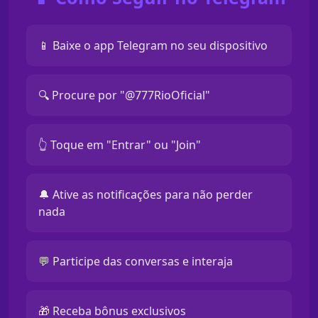
📱 Baixe o app Telegram no seu dispositivo
🔍 Procure por "@777RioOficial"
👆 Toque em "Entrar" ou "Join"
🔔 Ative as notificações para não perder
nada
💬 Participe das conversas e interaja
🎁 Receba bônus exclusivos