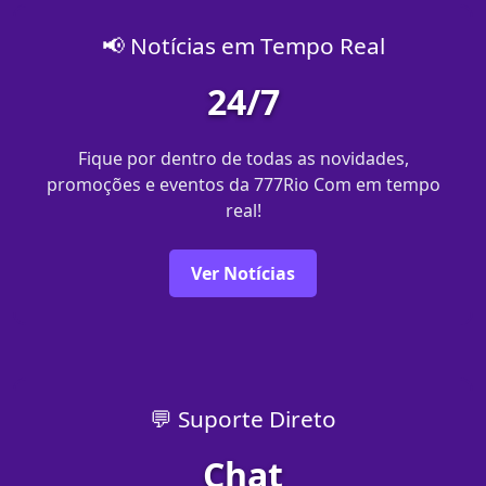
📢 Notícias em Tempo Real
24/7
Fique por dentro de todas as novidades,
promoções e eventos da 777Rio Com em tempo
real!
Ver Notícias
💬 Suporte Direto
Chat