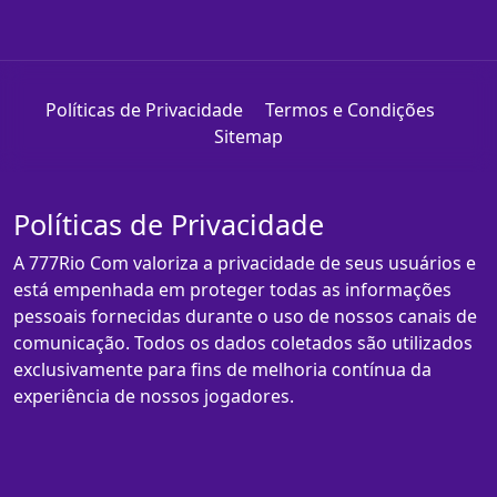
Políticas de Privacidade
Termos e Condições
Sitemap
Políticas de Privacidade
A 777Rio Com valoriza a privacidade de seus usuários e
está empenhada em proteger todas as informações
pessoais fornecidas durante o uso de nossos canais de
comunicação. Todos os dados coletados são utilizados
exclusivamente para fins de melhoria contínua da
experiência de nossos jogadores.