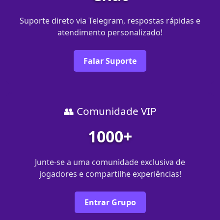
Suporte direto via Telegram, respostas rápidas e
atendimento personalizado!
Falar Suporte
👥 Comunidade VIP
1000+
Junte-se a uma comunidade exclusiva de
jogadores e compartilhe experiências!
Entrar Grupo