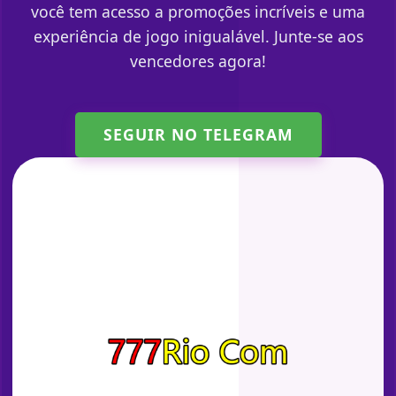
você tem acesso a promoções incríveis e uma
experiência de jogo inigualável. Junte-se aos
vencedores agora!
SEGUIR NO TELEGRAM