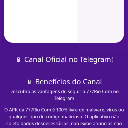
📱 Canal Oficial no Telegram!
📱 Benefícios do Canal
Descubra as vantagens de seguir a 777Rio Com no
Telegram
O APK da 777Rio Com é 100% livre de malware, vírus ou
qualquer tipo de código malicioso. O aplicativo não
coleta dados desnecessários, não exibe anúncios não