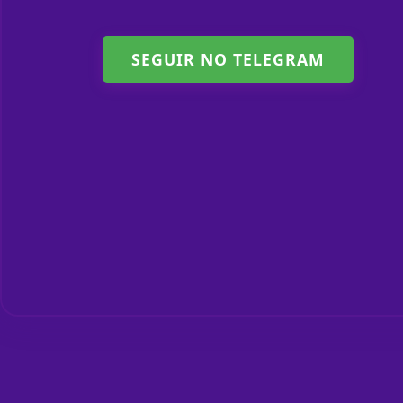
SEGUIR NO TELEGRAM