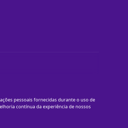
mações pessoais fornecidas durante o uso de
elhoria contínua da experiência de nossos