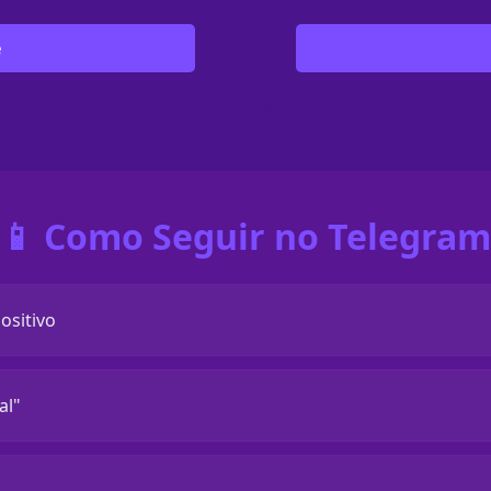
e
📱 Como Seguir no Telegram
ositivo
al"