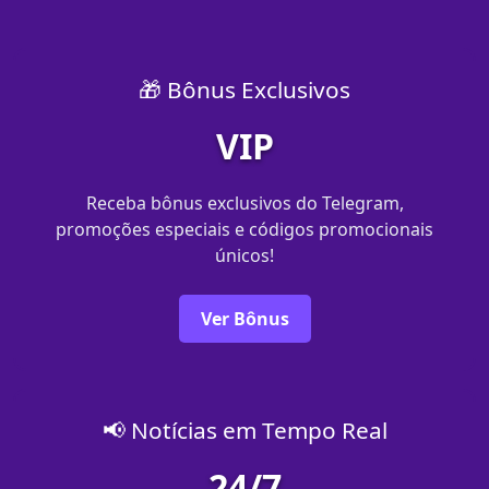
🎁 Bônus Exclusivos
VIP
Receba bônus exclusivos do Telegram,
promoções especiais e códigos promocionais
únicos!
Ver Bônus
📢 Notícias em Tempo Real
24/7