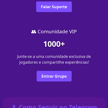
Falar Suporte
👥 Comunidade VIP
1000+
Junte-se a uma comunidade exclusiva de
jogadores e compartilhe experiências!
Entrar Grupo
📱 Como Seguir no Telegram