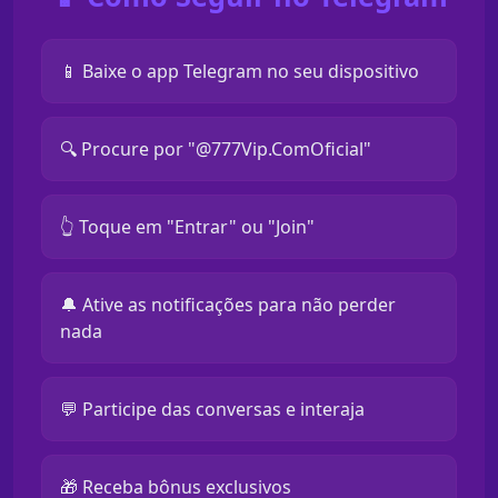
📱 Baixe o app Telegram no seu dispositivo
🔍 Procure por "@777Vip.ComOficial"
👆 Toque em "Entrar" ou "Join"
🔔 Ative as notificações para não perder
nada
💬 Participe das conversas e interaja
🎁 Receba bônus exclusivos