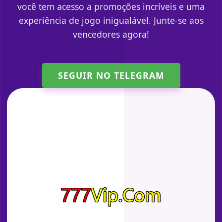
você tem acesso a promoções incríveis e uma
experiência de jogo inigualável. Junte-se aos
vencedores agora!
SEGUIR NO TELEGRAM