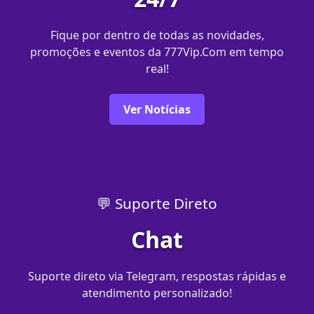
Fique por dentro de todas as novidades,
promoções e eventos da 777Vip.Com em tempo
real!
Ver Notícias
💬 Suporte Direto
Chat
Suporte direto via Telegram, respostas rápidas e
atendimento personalizado!