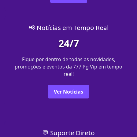
📢 Notícias em Tempo Real
24/7
Fique por dentro de todas as novidades,
promoções e eventos da 777 Pg Vip em tempo
real!
Ver Notícias
💬 Suporte Direto