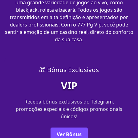
uma grande variedade de jogos ao vivo, como
blackjack, roleta e bacará. Todos os jogos são
transmitidos em alta definição e apresentados por
dealers profissionais. Com o 777 Pg Vip, você pode
sentir a emoção de um cassino real, direto do conforto
da sua casa.
🎁 Bônus Exclusivos
VIP
Receba bônus exclusivos do Telegram,
promoções especiais e códigos promocionais
únicos!
Ver Bônus