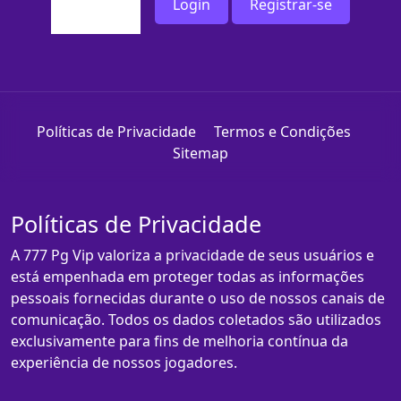
Login
Registrar-se
Políticas de Privacidade
Termos e Condições
Sitemap
Políticas de Privacidade
A 777 Pg Vip valoriza a privacidade de seus usuários e
está empenhada em proteger todas as informações
pessoais fornecidas durante o uso de nossos canais de
comunicação. Todos os dados coletados são utilizados
exclusivamente para fins de melhoria contínua da
experiência de nossos jogadores.