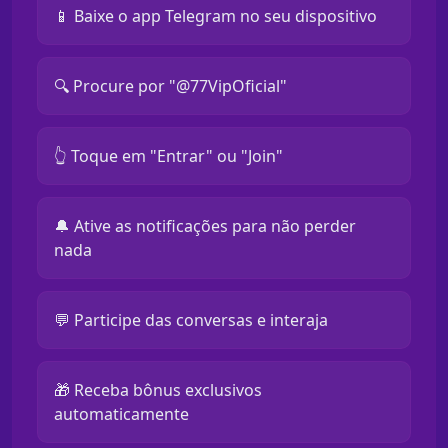
📱 Baixe o app Telegram no seu dispositivo
🔍 Procure por "@77VipOficial"
👆 Toque em "Entrar" ou "Join"
🔔 Ative as notificações para não perder
nada
💬 Participe das conversas e interaja
🎁 Receba bônus exclusivos
automaticamente