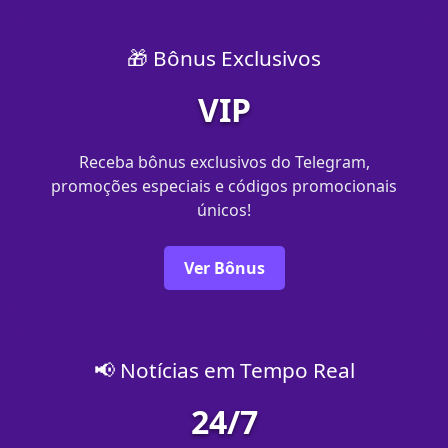
🎁 Bônus Exclusivos
VIP
Receba bônus exclusivos do Telegram,
promoções especiais e códigos promocionais
únicos!
Ver Bônus
📢 Notícias em Tempo Real
24/7