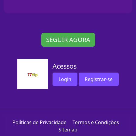
SEGUIR AGORA
Acessos
Login
Registrar-se
Políticas de Privacidade
Termos e Condições
Sitemap