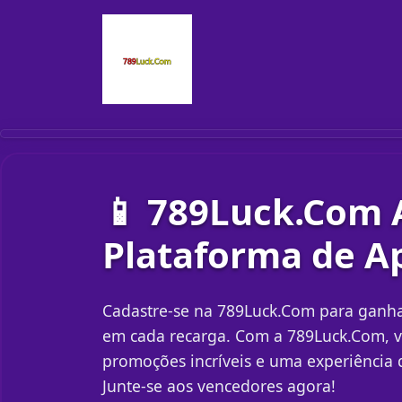
📱 789Luck.Com 
Plataforma de A
Cadastre-se na 789Luck.Com para ganha
em cada recarga. Com a 789Luck.Com, v
promoções incríveis e uma experiência d
Junte-se aos vencedores agora!