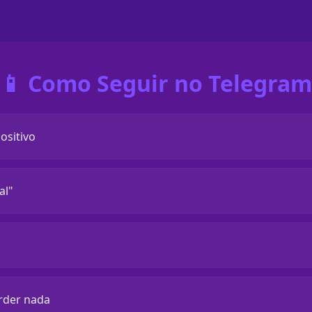
📱 Como Seguir no Telegram
ositivo
al"
erder nada