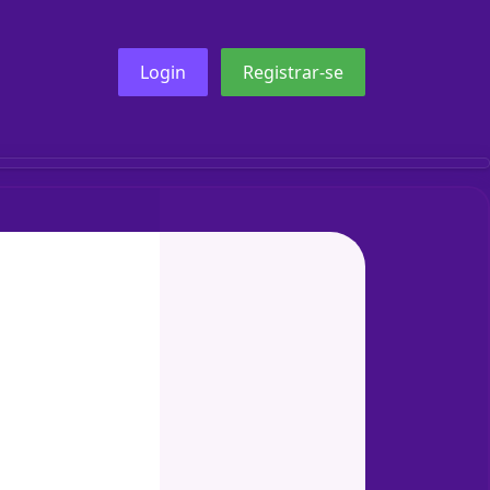
Login
Registrar-se