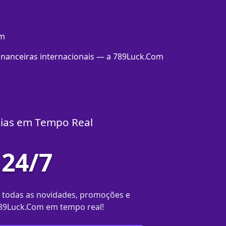
am
financeiras internacionais — a 789Luck.Com
cias em Tempo Real
24/7
e todas as novidades, promoções e
89Luck.Com em tempo real!