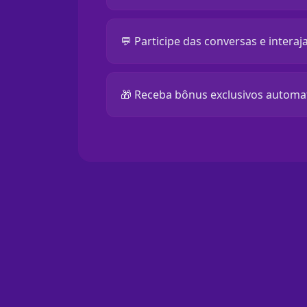
💬 Participe das conversas e interaj
🎁 Receba bônus exclusivos autom