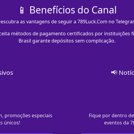
📱 Benefícios do Canal
escubra as vantagens de seguir a 789Luck.Com no Telegr
eita métodos de pagamento certificados por instituições 
Brasil garante depósitos sem complicação.
sivos
📢 Notí
m, promoções especiais
Fique por dentro d
s únicos!
eventos da 7