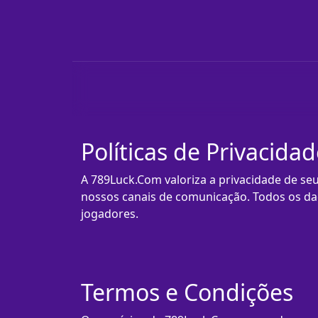
Políticas de Privacida
A 789Luck.Com valoriza a privacidade de s
nossos canais de comunicação. Todos os dad
jogadores.
Termos e Condições