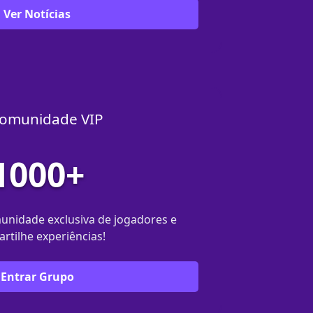
Ver Notícias
Comunidade VIP
1000+
unidade exclusiva de jogadores e
rtilhe experiências!
Entrar Grupo