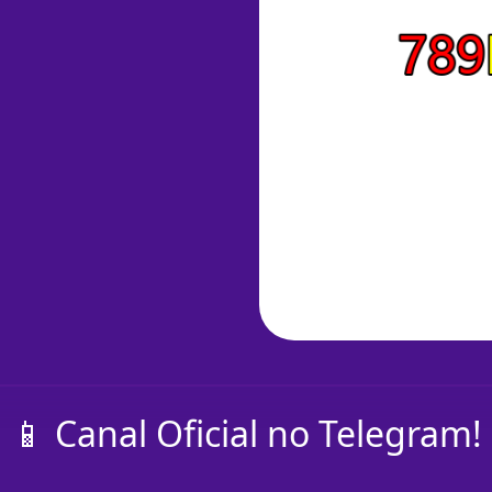
📱 Canal Oficial no Telegram!