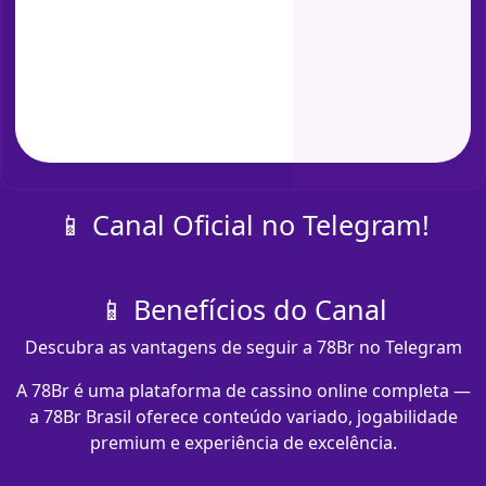
📱 Canal Oficial no Telegram!
📱 Benefícios do Canal
Descubra as vantagens de seguir a 78Br no Telegram
A 78Br é uma plataforma de cassino online completa —
a 78Br Brasil oferece conteúdo variado, jogabilidade
premium e experiência de excelência.