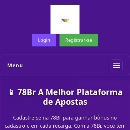
Login
Registrar-se
Menu
📱 78Br A Melhor Plataforma
de Apostas
Cadastre-se na 78Br para ganhar bônus no
cadastro e em cada recarga. Com a 78Br, você tem