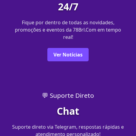
24/7
Fique por dentro de todas as novidades,
promoções e eventos da 78Brl.Com em tempo
real!
Ver Notícias
💬 Suporte Direto
Chat
Suporte direto via Telegram, respostas rápidas e
atendimento personalizado!