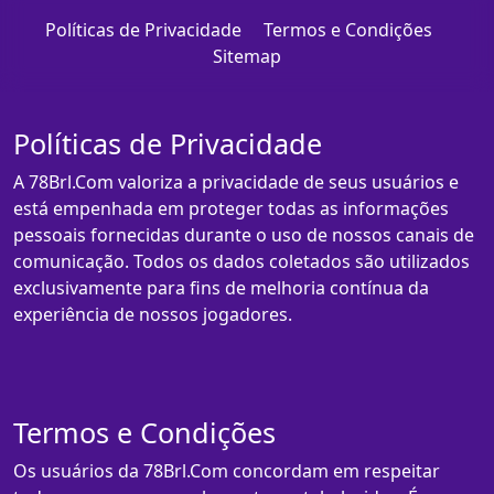
Políticas de Privacidade
Termos e Condições
Sitemap
Políticas de Privacidade
A 78Brl.Com valoriza a privacidade de seus usuários e
está empenhada em proteger todas as informações
pessoais fornecidas durante o uso de nossos canais de
comunicação. Todos os dados coletados são utilizados
exclusivamente para fins de melhoria contínua da
experiência de nossos jogadores.
Termos e Condições
Os usuários da 78Brl.Com concordam em respeitar