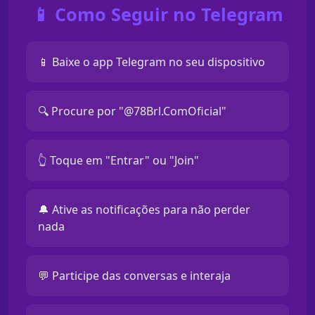
📱 Como Seguir no Telegram
📱 Baixe o app Telegram no seu dispositivo
🔍 Procure por "@78Brl.ComOficial"
👆 Toque em "Entrar" ou "Join"
🔔 Ative as notificações para não perder
nada
💬 Participe das conversas e interaja