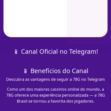
📱 Canal Oficial no Telegram!
📱 Benefícios do Canal
Descubra as vantagens de seguir a 78G no Telegram
Como um dos maiores cassinos online do mundo, a
78G oferece uma experiência personalizada — a 78G
Brasil se tornou a favorita dos jogadores.