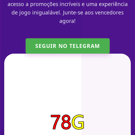
acesso a promoções incríveis e uma experiência
de jogo inigualável. Junte-se aos vencedores
agora!
SEGUIR NO TELEGRAM