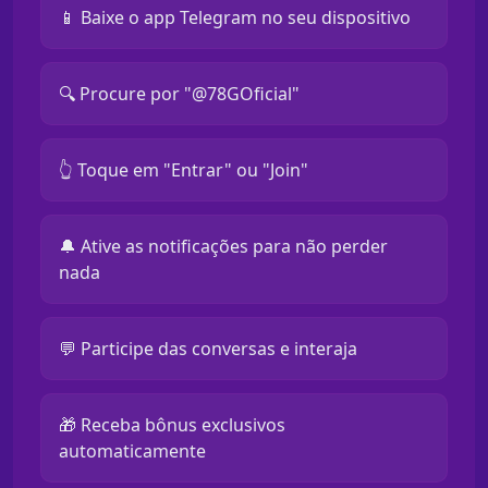
📱 Baixe o app Telegram no seu dispositivo
🔍 Procure por "@78GOficial"
👆 Toque em "Entrar" ou "Join"
🔔 Ative as notificações para não perder
nada
💬 Participe das conversas e interaja
🎁 Receba bônus exclusivos
automaticamente