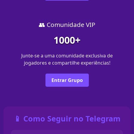
👥 Comunidade VIP
1000+
Junte-se a uma comunidade exclusiva de
jogadores e compartilhe experiências!
Entrar Grupo
📱 Como Seguir no Telegram