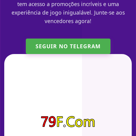
tem acesso a promoções incríveis e uma
experiência de jogo inigualável. Junte-se aos
vencedores agora!
SEGUIR NO TELEGRAM