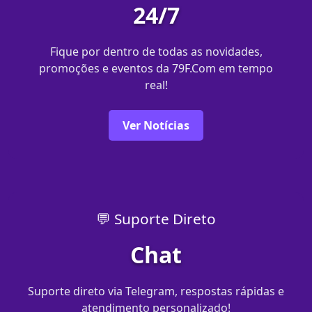
24/7
Fique por dentro de todas as novidades,
promoções e eventos da 79F.Com em tempo
real!
Ver Notícias
💬 Suporte Direto
Chat
Suporte direto via Telegram, respostas rápidas e
atendimento personalizado!