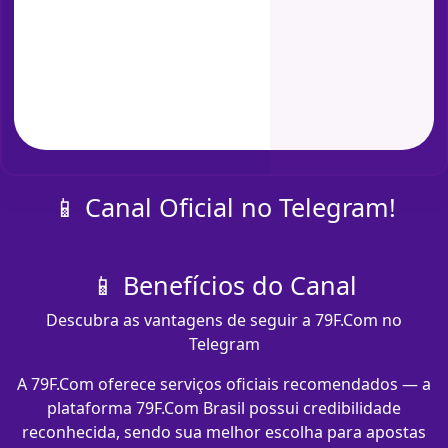
📱 Canal Oficial no Telegram!
📱 Benefícios do Canal
Descubra as vantagens de seguir a 79F.Com no
Telegram
A 79F.Com oferece serviços oficiais recomendados — a
plataforma 79F.Com Brasil possui credibilidade
reconhecida, sendo sua melhor escolha para apostas