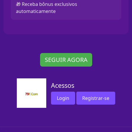
🎁 Receba bônus exclusivos
automaticamente
SEGUIR AGORA
Acessos
Login
Registrar-se