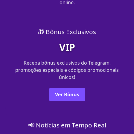
online.
🎁 Bônus Exclusivos
VIP
Receba bônus exclusivos do Telegram,
promoções especiais e códigos promocionais
únicos!
Ver Bônus
📢 Notícias em Tempo Real