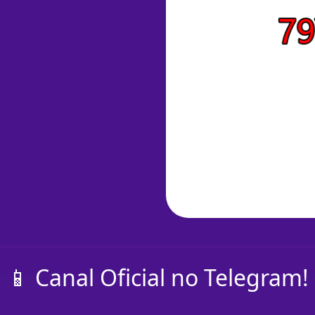
📱 Canal Oficial no Telegram!