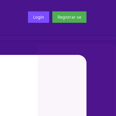
Login
Registrar-se