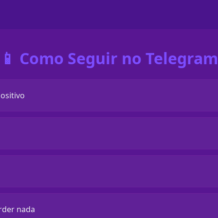
📱 Como Seguir no Telegram
ositivo
erder nada