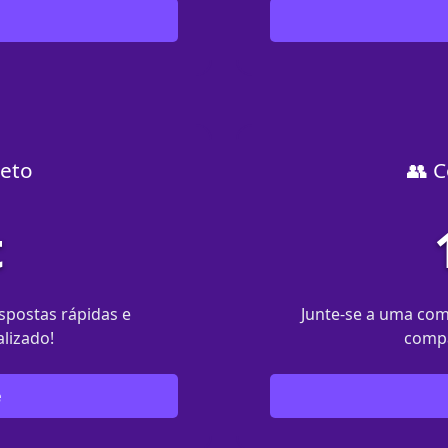
reto
👥 
t
espostas rápidas e
Junte-se a uma com
lizado!
compa
e