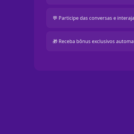
💬 Participe das conversas e interaj
🎁 Receba bônus exclusivos autom