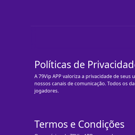
Políticas de Privacida
A 79Vip APP valoriza a privacidade de seus
nossos canais de comunicação. Todos os dad
jogadores.
Termos e Condições