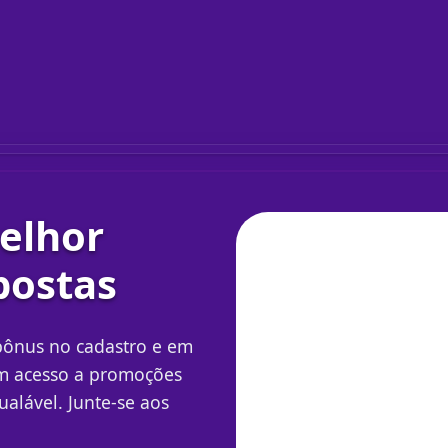
elhor
postas
bônus no cadastro e em
em acesso a promoções
ualável. Junte-se aos