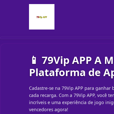
📱 79Vip APP A M
Plataforma de A
Cadastre-se na 79Vip APP para ganhar 
cada recarga. Com a 79Vip APP, você t
incríveis e uma experiência de jogo inig
vencedores agora!