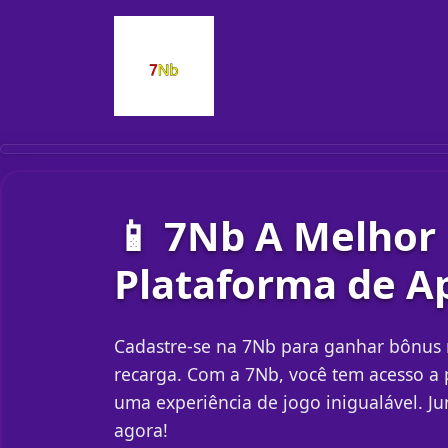
📱 7Nb A Melhor
Plataforma de A
Cadastre-se na 7Nb para ganhar bônus 
recarga. Com a 7Nb, você tem acesso a 
uma experiência de jogo inigualável. J
agora!