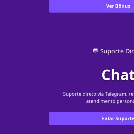
Ver Bônus
💬 Suporte Di
Cha
Suporte direto via Telegram, r
atendimento persona
Falar Suport