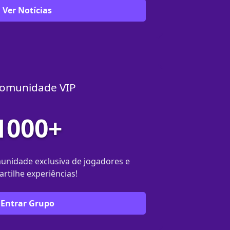
Ver Notícias
Comunidade VIP
1000+
unidade exclusiva de jogadores e
rtilhe experiências!
Entrar Grupo