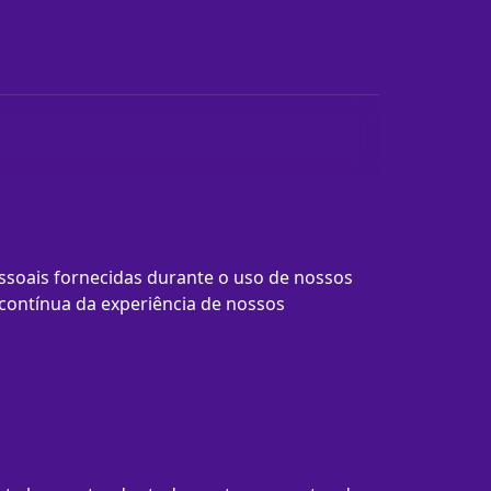
ssoais fornecidas durante o uso de nossos
 contínua da experiência de nossos