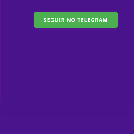
SEGUIR NO TELEGRAM