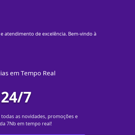
s e atendimento de excelência. Bem-vindo à
cias em Tempo Real
24/7
e todas as novidades, promoções e
da 7Nb em tempo real!