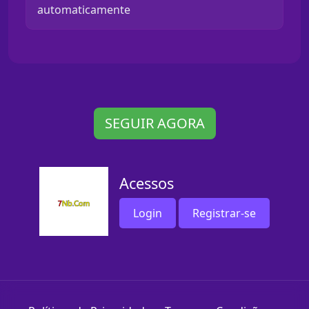
automaticamente
SEGUIR AGORA
Acessos
Login
Registrar-se