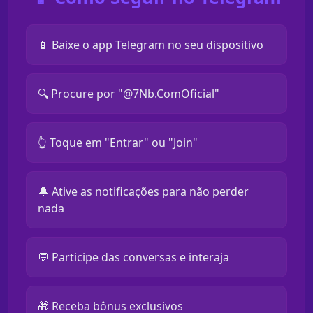
📱 Baixe o app Telegram no seu dispositivo
🔍 Procure por "@7Nb.ComOficial"
👆 Toque em "Entrar" ou "Join"
🔔 Ative as notificações para não perder
nada
💬 Participe das conversas e interaja
🎁 Receba bônus exclusivos