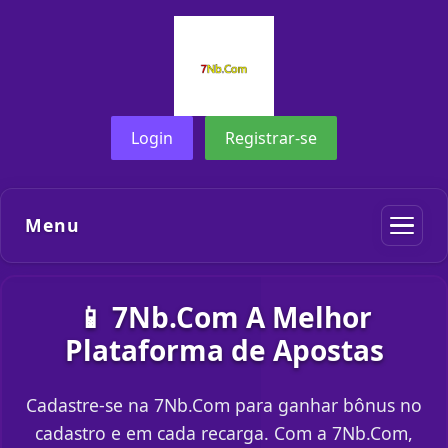
Login
Registrar-se
Menu
📱 7Nb.Com A Melhor
Plataforma de Apostas
Cadastre-se na 7Nb.Com para ganhar bônus no
cadastro e em cada recarga. Com a 7Nb.Com,