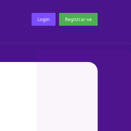
Login
Registrar-se