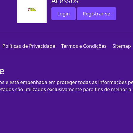
Acessos
Login
Registrar-se
Políticas de Privacidade
Termos e Condições
Sitemap
de
rios e está empenhada em proteger todas as informações p
tados são utilizados exclusivamente para fins de melhoria