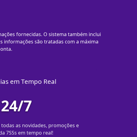
mações fornecidas. O sistema também inclui
 as informações são tratadas com a máxima
ponta.
cias em Tempo Real
24/7
e todas as novidades, promoções e
da 7SSs em tempo real!