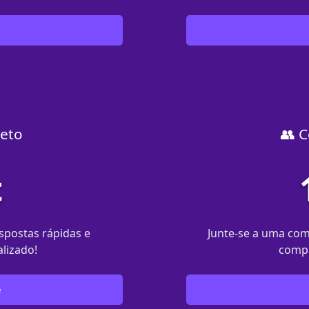
reto
👥 
t
espostas rápidas e
Junte-se a uma com
lizado!
compa
e