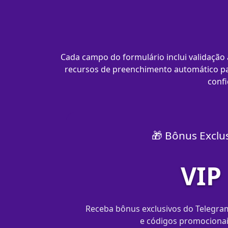
Cada campo do formulário inclui validação
recursos de preenchimento automático par
confi
🎁 Bônus Exclu
VIP
Receba bônus exclusivos do Telegra
e códigos promocionai