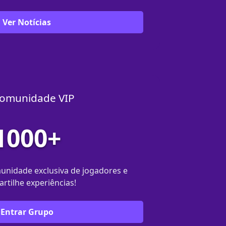
Ver Notícias
Comunidade VIP
1000+
unidade exclusiva de jogadores e
rtilhe experiências!
Entrar Grupo