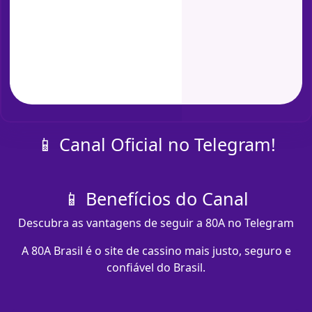
📱 Canal Oficial no Telegram!
📱 Benefícios do Canal
Descubra as vantagens de seguir a 80A no Telegram
A 80A Brasil é o site de cassino mais justo, seguro e
confiável do Brasil.