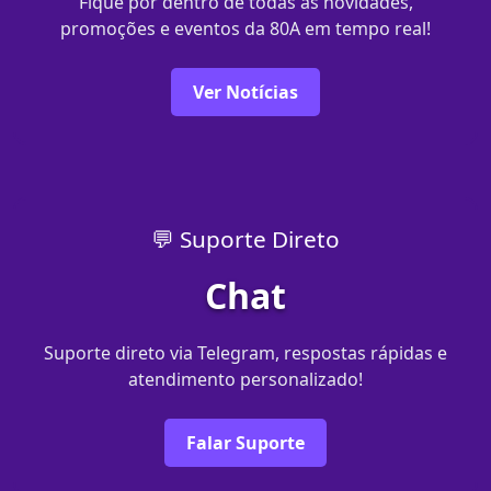
Fique por dentro de todas as novidades,
promoções e eventos da 80A em tempo real!
Ver Notícias
💬 Suporte Direto
Chat
Suporte direto via Telegram, respostas rápidas e
atendimento personalizado!
Falar Suporte