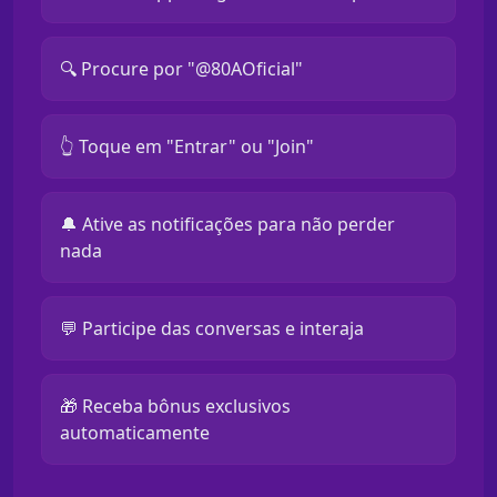
🔍 Procure por "@80AOficial"
👆 Toque em "Entrar" ou "Join"
🔔 Ative as notificações para não perder
nada
💬 Participe das conversas e interaja
🎁 Receba bônus exclusivos
automaticamente