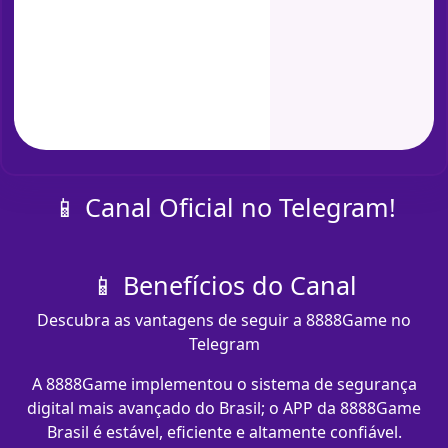
📱 Canal Oficial no Telegram!
📱 Benefícios do Canal
Descubra as vantagens de seguir a 8888Game no
Telegram
A 8888Game implementou o sistema de segurança
digital mais avançado do Brasil; o APP da 8888Game
Brasil é estável, eficiente e altamente confiável.