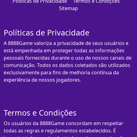
Políticas de Privacidade
Termos e Condições
Sitemap
Políticas de Privacidade
A 8888Game valoriza a privacidade de seus usuários e
está empenhada em proteger todas as informações
pessoais fornecidas durante o uso de nossos canais de
comunicação. Todos os dados coletados são utilizados
exclusivamente para fins de melhoria contínua da
experiência de nossos jogadores.
Termos e Condições
Os usuários da 8888Game concordam em respeitar
todas as regras e regulamentos estabelecidos. É