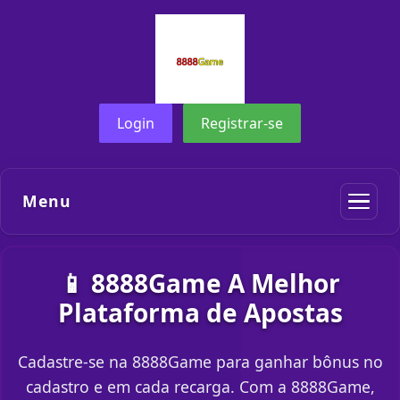
Login
Registrar-se
Menu
📱 8888Game A Melhor
Plataforma de Apostas
Cadastre-se na 8888Game para ganhar bônus no
cadastro e em cada recarga. Com a 8888Game,