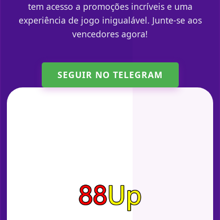
tem acesso a promoções incríveis e uma
experiência de jogo inigualável. Junte-se aos
vencedores agora!
SEGUIR NO TELEGRAM