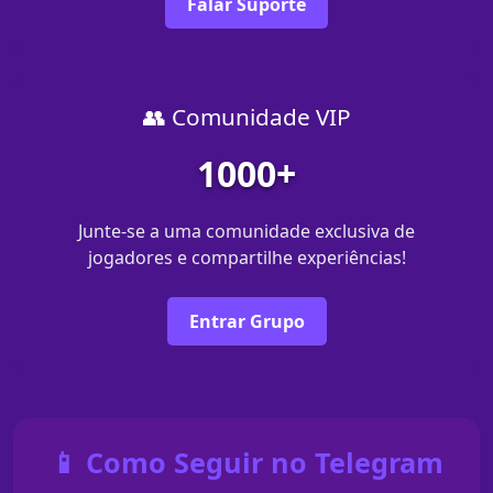
Falar Suporte
👥 Comunidade VIP
1000+
Junte-se a uma comunidade exclusiva de
jogadores e compartilhe experiências!
Entrar Grupo
📱 Como Seguir no Telegram