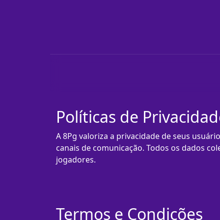
Políticas de Privacida
A 8Pg valoriza a privacidade de seus usuár
canais de comunicação. Todos os dados cole
jogadores.
Termos e Condições