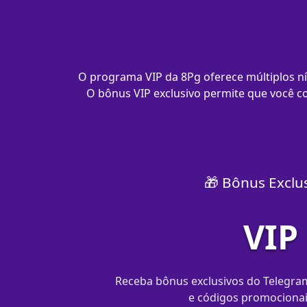
O programa VIP da 8Pg oferece múltiplos ní
O bônus VIP exclusivo permite que você c
🎁 Bônus Exclu
VIP
Receba bônus exclusivos do Telegra
e códigos promocionai