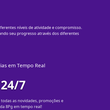
ferentes níveis de atividade e compromisso.
ando seu progresso através dos diferentes
cias em Tempo Real
24/7
e todas as novidades, promoções e
 da 8Pg em tempo real!