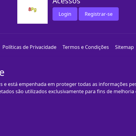
Acessos
Login
Registrar-se
Políticas de Privacidade
Termos e Condições
Sitemap
de
ios e está empenhada em proteger todas as informações pe
tados são utilizados exclusivamente para fins de melhoria