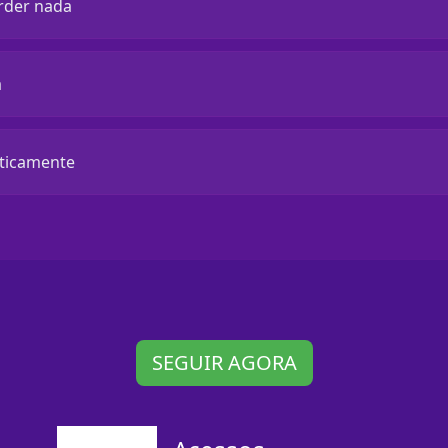
erder nada
a
aticamente
SEGUIR AGORA