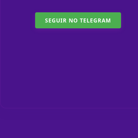
SEGUIR NO TELEGRAM